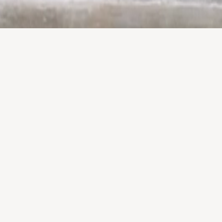
Fondata a Verona nel 2002,
Associazione Giochi Antichi
(AGA), membro di AEJeST dal
2007, è una realtà unica nel
panorama del Gioco e Sport
Tradizionale, in quanto
mediatore culturale tra
comunità di gioco, istituzioni e
organizzazioni nazionali,
europee e internazionali.