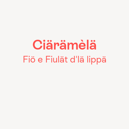
Ciärämèlä
Fiö e Fiulät d'lä lippä